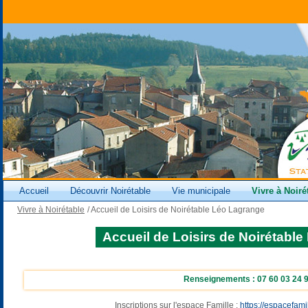
Accueil
Découvrir Noirétable
Vie municipale
Vivre à Noiré
Vivre à Noirétable
/
Accueil de Loisirs de Noirétable Léo Lagrange
Accueil de Loisirs de Noirétabl
Renseignements : 07 60 03 24 
Inscriptions sur l'espace Famille :
https://espacefami