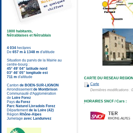
1800 habitants,
Nétrablaises et Nétrablais
4 034
hectares
De
657 m à 1348 m
d'altitude
Situation du parvis de la Mairie au
centre-bourg :
45° 49' 04'' latitude nord
03° 46' 05'' longitude est
711 m
d'altitude
CARTE DU RESEAU REGION
Carte
Canton
de BOEN-SUR-LIGNON
Arrondissement
de Montbrison
Dernières modifications :
Communauté d'Agglomération
de
Loire Forez
HORAIRES SNCF / Cars :
Pays
du Forez
Parc Naturel Livradois Forez
Département
de la Loire (42)
Région
Rhône-Alpes
Jumelage
avec Landunvez