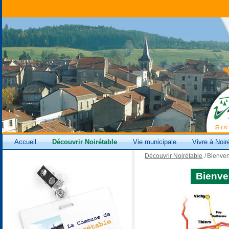
Accueil
Découvrir Noirétable
Vie municipale
Vivre à Noir
Découvrir Noirétable
/
Bienven
Bienve