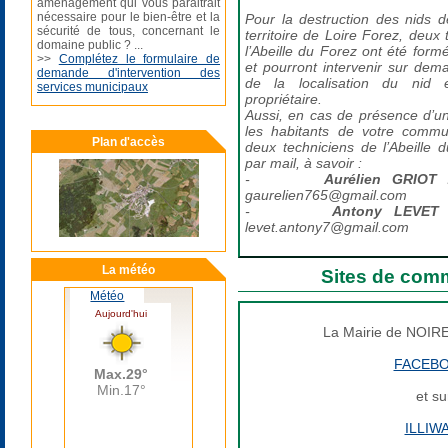
aménagement qui vous paraitrait
nécessaire pour le bien-être et la
Pour la destruction des nids de
sécurité de tous, concernant le
territoire de Loire Forez, deux
domaine public ? ...
l’Abeille du Forez ont été formés
>>
Complétez le formulaire de
et pourront intervenir sur de
demande d'intervention des
de la localisation du nid
services municipaux
propriétaire.
Aussi, en cas de présence d’un 
les habitants de votre commu
Plan d'accès
deux techniciens de l’Abeille
par mail, à savoir :
-
Aurélien GRIOT
gaurelien765@gmail.com
-
Antony LEVE
levet.antony7@gmail.com
La météo
Sites de com
Météo
La Mairie de NOIR
FACEB
et su
ILLIW