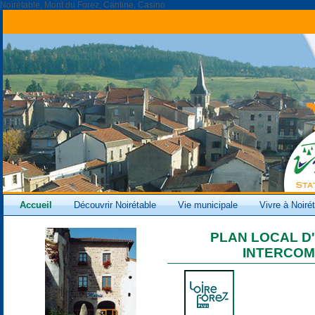
Noirétable, Mont du Forez, Cantine, Casino
Accueil
Découvrir Noirétable
Vie municipale
Vivre à Noiré
PLAN LOCAL D
INTERCO