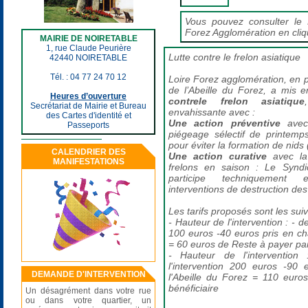
Vous pouvez consulter le 
Forez Agglomération en cliq
MAIRIE DE NOIRETABLE
1, rue Claude Peurière
Lutte contre le frelon asiatique
42440 NOIRETABLE
Tél. : 04 77 24 70 12
Loire Forez agglomération, en p
de l’Abeille du Forez, a mis 
Heures d’ouverture
contre
le frelon asiatique
Secrétariat de Mairie et Bureau
envahissante avec :
des Cartes d'identité et
Une action préventive
avec
Passeports
piégeage sélectif de printemp
pour éviter la formation de nids
CALENDRIER DES
Une action curative
avec la 
MANIFESTATIONS
frelons en saison : Le Syndi
participe techniquement 
interventions de destruction des
Les tarifs proposés sont les suiv
- Hauteur de l'intervention : - d
100 euros -40 euros pris en cha
= 60 euros de Reste à payer par 
- Hauteur de l'interventi
l'intervention 200 euros -90
DEMANDE D'INTERVENTION
l'Abeille du Forez = 110 euro
bénéficiaire
Un désagrément dans votre rue
ou dans votre quartier, un