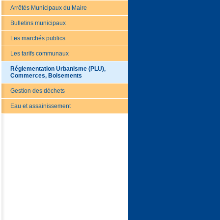
Arrêtés Municipaux du Maire
Bulletins municipaux
Les marchés publics
Les tarifs communaux
Réglementation Urbanisme (PLU),
Commerces, Boisements
Gestion des déchets
Eau et assainissement