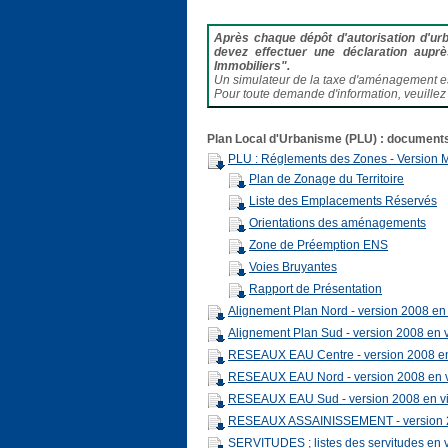
Après chaque dépôt d'autorisation d'ur
devez effectuer une déclaration aupr
Immobiliers".
Un simulateur de la taxe d'aménagement es
Pour toute demande d'information, veuillez
Plan Local d'Urbanisme (PLU) : documents
PLU : Réglements des Zones - Version 
Plan de Zonage du Territoire
Liste des Emplacements Réservés
Orientations des aménagements
Zone de Préemption ENS
Voies Bruyantes
Rapport de Présentation
Alignement Plan Nord - version 2008 en
Alignement Plan Sud - version 2008 en 
RESEAUX EAU Centre - version 2008 en
RESEAUX EAU Nord - version 2008 en 
RESEAUX EAU Sud - version 2008 en v
RESEAUX ASSAINISSEMENT - version 2
SERVITUDES ; listes des servitudes en 