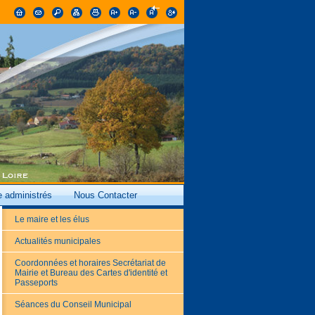
 administrés
Nous Contacter
Le maire et les élus
Actualités municipales
Coordonnées et horaires Secrétariat de
Mairie et Bureau des Cartes d'identité et
Passeports
Séances du Conseil Municipal