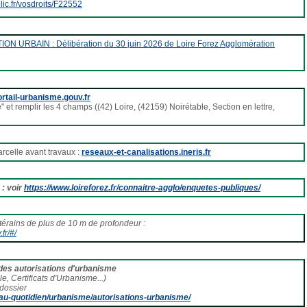
lic.fr/vosdroits/F22552
URBAIN : Délibération du 30 juin 2026 de Loire Forez Agglomération
rtail-urbanisme.gouv.fr
" et remplir les 4 champs ((42) Loire, (42159) Noirétable, Section en lettre,
arcelle avant travaux :
reseaux-et-canalisations.ineris.fr
: voir
https://www.loireforez.fr/connaitre-agglo/enquetes-publiques/
térains de plus de 10 m de profondeur :
fr/#/
es autorisations d'urbanisme
e, Certificats d'Urbanisme...)
dossier
s-au-quotidien/urbanisme/autorisations-urbanisme/