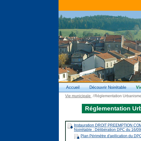
Accueil
Découvrir Noirétable
Vi
Vie municipale
/
Réglementation Urbanism
Réglementation Ur
Instauration DROIT PREEMPTION COMME
Noirétable : Délibération DPC du 16/0
Plan Périmètre d'apllication du DP