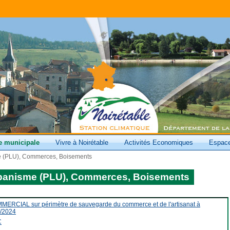
e municipale
Vivre à Noirétable
Activités Economiques
Espace
e (PLU), Commerces, Boisements
banisme (PLU), Commerces, Boisements
RCIAL sur périmètre de sauvegarde du commerce et de l'artisanat à
9/2024
C