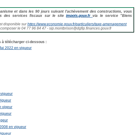
banisme et dans les 90 jours suivant l'achèvement des constructions, vous
ès des services fiscaux sur le site
impots.gouv.fr
via le service "Biens
t disponible sur
https://www.economie.gouv.fr/particuliers/taxe-amenagement
 composer le 04 77 96 84 47 - sip.montbrison@dgfip.finances.gouv.fr
 à télécharger ci-dessous :
Mai 2022 en vigueur
 vigueur
vigueur
 vigeur
vigueur
igeur
008 en vigueur
vigueur