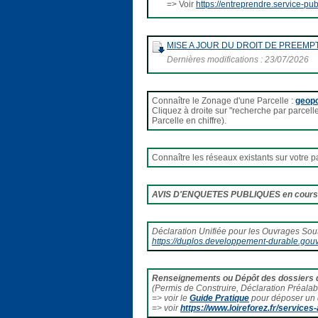
=> Voir
https://entreprendre.service-pub
MISE A JOUR DU DROIT DE PREEMPTION 
Dernières modifications : 23/07/2026
Connaître le Zonage d'une Parcelle :
geopo
Cliquez à droite sur "recherche par parcelle
Parcelle en chiffre).
Connaître les réseaux existants sur votre p
AVIS D'ENQUETES PUBLIQUES en cours 
Déclaration Unifiée pour les Ouvrages Sou
https://duplos.developpement-durable.gouv.
Renseignements ou Dépôt des dossiers d
(Permis de Construire, Déclaration Préalabl
=> voir le
Guide Pratique
pour déposer un 
=> voir
https://www.loireforez.fr/service