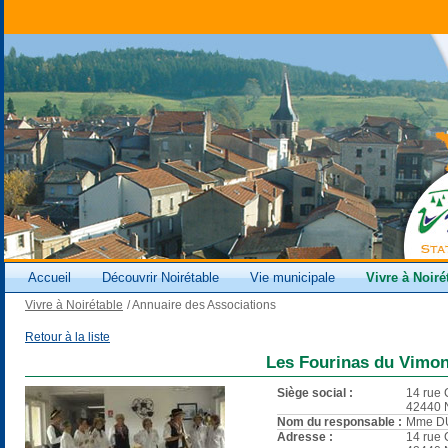
Accueil
Découvrir Noirétable
Vie municipale
Vivre à Noiré
Vivre à Noirétable
/
Annuaire des Associations
Retour à la liste
Les Fourinas du Vimon
Siège social :
14 rue 
42440
Nom du responsable :
Mme DU
Adresse :
14 rue 