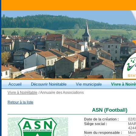
Accueil
Découvrir Noirétable
Vie municipale
Vivre à Noiré
Vivre à Noirétable
/
Annuaire des Associations
Retour à la liste
ASN (Football)
Date de la création :
02/0
Siège social :
MAI
424
Nom du responsable :
Mons